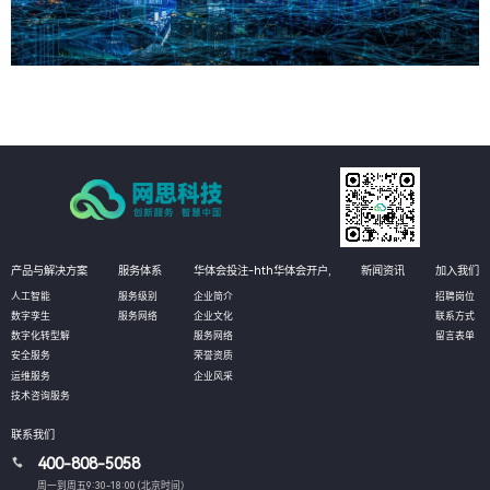
产品与解决方案
服务体系
华体会投注-hth华体会开户,
新闻资讯
加入我们
人工智能
服务级别
企业简介
招聘岗位
数字孪生
服务网络
企业文化
联系方式
数字化转型解
服务网络
留言表单
安全服务
荣誉资质
运维服务
企业风采
技术咨询服务
联系我们
400-808-5058
周一到周五9:30-18:00 (北京时间）