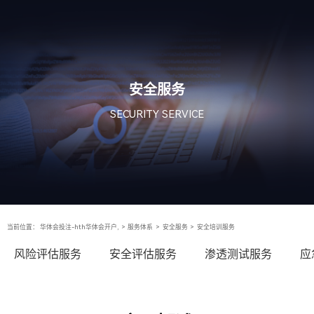
安全服务
SECURITY SERVICE
当前位置：
华体会投注-hth华体会开户,
>
服务体系
>
安全服务
>
安全培训服务
风险评估服务
安全评估服务
渗透测试服务
应