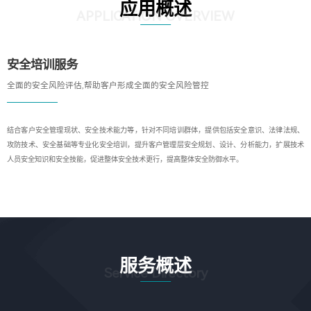
应用概述
APPLICATION OVERVIEW
安全培训服务
全面的安全风险评估,帮助客户形成全面的安全风险管控
结合客户安全管理现状、安全技术能力等，针对不同培训群体，提供包括安全意识、法律法规、
攻防技术、安全基础等专业化安全培训，提升客户管理层安全规划、设计、分析能力，扩展技术
人员安全知识和安全技能，促进整体安全技术更行，提高整体安全防御水平。
服务概述
Service Directory