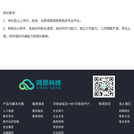
岗位要求：
1、本科及以上学历，商务、运营或管理类等相关专业毕业；
2、熟练办公软件，有良好的职业道德，良好的学习能力、独立工作能力。工作细致严谨，责任心
强，有较强的沟通能力和团队精神。
产品与解决方案
服务体系
华体会投注-hth华体会开户,
新闻资讯
加入我们
人工智能
服务级别
企业简介
招聘岗位
数字孪生
服务网络
企业文化
联系方式
数字化转型解
服务网络
留言表单
安全服务
荣誉资质
运维服务
企业风采