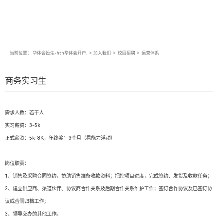
当前位置：
华体会投注-hth华体会开户,
>
加入我们
>
校园招聘
>
运营体系
商务实习生
需求人数：若干人
实习薪资：3-5k
正式薪资：5k-8K，年终奖1-3个月（看能力浮动）
岗位职责：
1、销售及采购合同签约，协助销售准备收款资料；把控项目进度，完成签约、发货及收款任务；
2、建立供应商、渠道伙伴、协议商合作关系及后期合作关系维护工作；签订合作协议及已签订协
议或合同归档工作；
3、领导交办的其他工作。